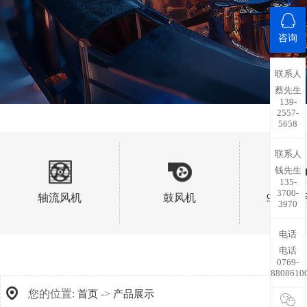
咨询
联系人
蔡先生
139-
2557-
5658
联系人
钱先生
135-
3700-
轴流风机
鼓风机
91抖音
3970
电话
电话
0769-
8808610
您的位置:
->
首页
产品展示