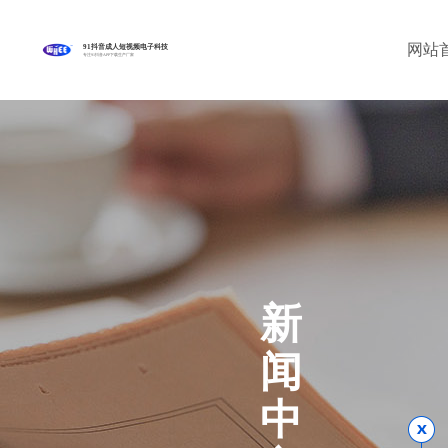
网站
91抖音成人短视频电子科技
专注91抖音APP下载生产厂家
新
闻
中