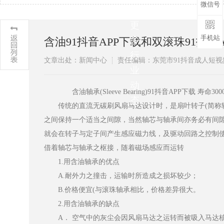
微信号
解
更
手机站
多
含油91抖音APP下载和双滚珠91抖音AP
行
文章出处：新闻中心
责任编辑：东莞市91抖音成人短
业
动
含油轴承(Sleeve Bearing)91抖音APP下载 寿命300
态
传统的直流无碳刷风扇马达设计时，是扇叶转子(简称转子)及
之间保持一个适当之间隙，当然轴芯与轴承间亦务必有间隙之存在
就会在转子与定子间产生感应磁力线，及驱动回路之控制使风
借着轴芯与轴承之枢接，随着磁场感应而运转
1.用含油轴承的优点
A.耐外力之撞击，运输时所造成之损坏较少；
B.价格便宜(与滚珠轴承相比，价格差异很大。
2.用含油轴承的缺点
A． 空气中的灰尘会因风扇马达之运转而被吸入马达核心