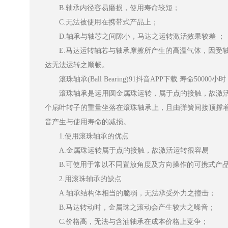
B.轴承内径容易磨损，使用寿命较短；
C.无法被使用在携带式产品上；
D.轴承与轴芯之间隙小，马达之运转激活效果较差 ；
E.马达运转轴芯与轴承摩擦所产生的高温气体，因受轴承两
达无法运转之顺畅。
滚珠轴承(Ball Bearing)91抖音APP下载 寿命50000小时
滚珠轴承是运用圆金属珠运转，属于点的接触，故激活运转很
个扇叶转子的重量坐落在滚珠轴承上，且由弹簧间接顶撑着，
音产生与使用寿命的减损。
1.使用滚珠轴承的优点
A.金属珠运转属于点的接触，故激活运转很容易
B.可使用于常以不同置放角度及方向操作的可携式产品(但要防
2.用滚珠轴承的缺点
A.轴承结构体相当的脆弱，无法承受外力之撞击；
B.马达转动时，金属珠之滚动会产生较大之噪音；
C.价格高，无法与含油轴承在成本价格上竞争；