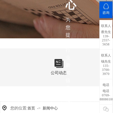
心
咨询
为
联系人
您
蔡先生
提
139-
2557-
供
5658
行
联系人
业
钱先生
新
135-
3700-
闻
公司动态
3970
信
电话
息，
电话
带
0769-
8808610
您
您的位置:
->
首页
新闻中心
了